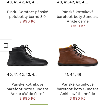
40
41
42
43
44
45
46
40
41
42
43
44
45
46
Bindu Comfort pánské
Pánské kotníkové
polobotky černé 3.0
barefoot boty Sundara
3 990 Kč
Ankle černé
3 990 Kč
Otevřít postranní panel
40
41
42
43
44
45
46
41
44
46
Pánské kotníkové
Pánské kotníkové
barefoot boty Sundara
barefoot boty Sundara
Ankle xWide černé
Ankle světle hnědé
3 990 Kč
3 990 Kč