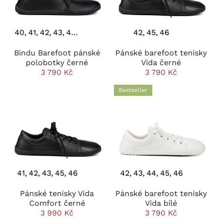
40
41
42
43
44
45
46
42
45
46
Bindu Barefoot pánské
Pánské barefoot tenisky
polobotky černé
Vida černé
3 790 Kč
3 790 Kč
Bestseller
41
42
43
45
46
42
43
44
45
46
Pánské tenisky Vida
Pánské barefoot tenisky
Comfort černé
Vida bílé
3 990 Kč
3 790 Kč