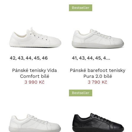
Bestseller
42
43
44
45
46
41
43
44
45
46
47
Pánské tenisky Vida
Pánské barefoot tenisky
Comfort bílé
Pura 2.0 bílé
3 990 Kč
3 790 Kč
Bestseller