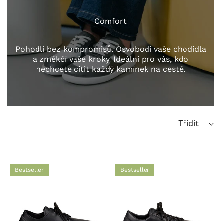
Comfort
Pohodlí bez kompromisů. Osvobodí vaše chodidla
a změkčí vaše kroky. Ideální pro vás, kdo
nechcete cítit každý kamínek na cestě.
Třídit
Bestseller
Bestseller