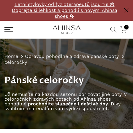
Letní stylovky od fyzioterapeutů jsou tu! 🌼
Přeskočit
Dopřejte si lehkost a pohodlí s novými Ahinsa
na
shoes 👣
obsah
0
Home
Opravdu pohodlné a zdravé pánské boty
celoročky
Pánské celoročky
Už nemusíte na každou sezonu pořizovat jiné boty. V
celoročních zdravých botách od Ahinsa shoes
pohodlně
prochodíte slunečné i deštivé dny
. Díky
kvalitním materiálům vám vydrží spoustu let.