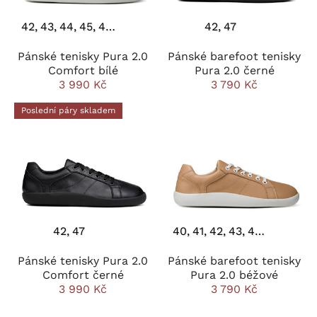
42
43
44
45
46
47
48
42
47
Pánské tenisky Pura 2.0
Pánské barefoot tenisky
Comfort bílé
Pura 2.0 černé
3 990 Kč
3 790 Kč
Poslední páry skladem
42
47
40
41
42
43
44
45
46
Pánské tenisky Pura 2.0
Pánské barefoot tenisky
Comfort černé
Pura 2.0 béžové
3 990 Kč
3 790 Kč