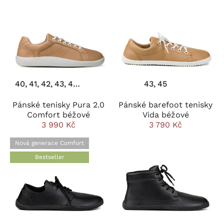
40
41
42
43
44
45
43
45
Pánské tenisky Pura 2.0
Pánské barefoot tenisky
Comfort béžové
Vida béžové
3 990 Kč
3 790 Kč
Nová generace Comfort
Bestseller