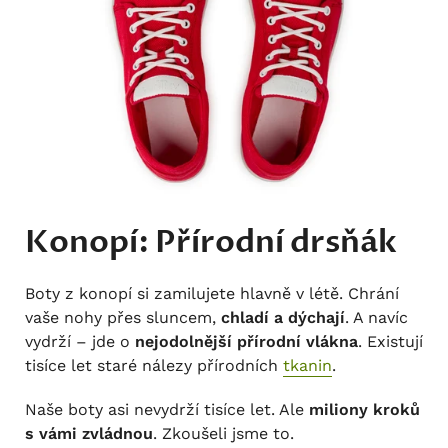
Konopí: Přírodní drsňák
Boty z konopí si zamilujete hlavně v létě. Chrání
vaše nohy přes sluncem,
chladí a dýchají
. A navíc
vydrží – jde o
nejodolnější přírodní vlákna
. Existují
tisíce let staré nálezy přírodních
tkanin
.
Naše boty asi nevydrží tisíce let. Ale
miliony kroků
s vámi zvládnou
. Zkoušeli jsme to.