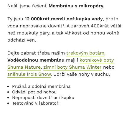
Našli jsme řešení.
Membránu s mikropóry.
Ty jsou
12.000krát menší než kapka vody
, proto
voda neprosákne dovnitř. A zároveň 400krát větší
než molekuly páry, a tak vlhkost od nohou volně
odchází ven.
Dejte zabrat třeba našim
trekovým botám
.
Voděodolnou membránu
mají i
kotníkové boty
Shuma Nature
,
zimní boty Shuma Winter
nebo
sněhule Irbis Snow
. Udrží vaše nohy v suchu.
Pružná a odolná membrána
Odvádí pot od nohou
Nepropustí dovnitř ani kapku
Testováno v laboratoři