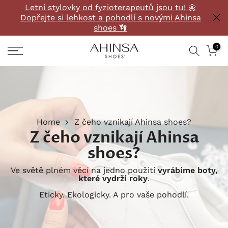
Letní stylovky od fyzioterapeutů jsou tu! 🌼
Přeskočit
Dopřejte si lehkost a pohodlí s novými Ahinsa
na
shoes 👣
obsah
0
Home
Z čeho vznikají Ahinsa shoes?
Z čeho vznikají Ahinsa
shoes?
Ve světě plném věcí na jedno použití
vyrábíme boty,
které vydrží roky
.
Eticky. Ekologicky. A pro vaše pohodlí.