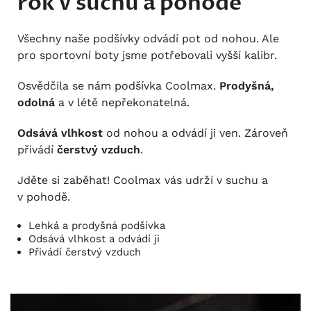
rok v suchu a pohodě
Všechny naše podšívky odvádí pot od nohou. Ale
pro sportovní boty jsme potřebovali vyšší kalibr.
Osvědčila se nám podšívka Coolmax.
Prodyšná,
odolná
a v létě nepřekonatelná.
Odsává vlhkost
od nohou a odvádí ji ven. Zároveň
přivádí
čerstvý vzduch
.
Jděte si zaběhat! Coolmax vás udrží v suchu a
v pohodě.
Lehká a prodyšná podšívka
Odsává vlhkost a odvádí ji
Přivádí čerstvý vzduch