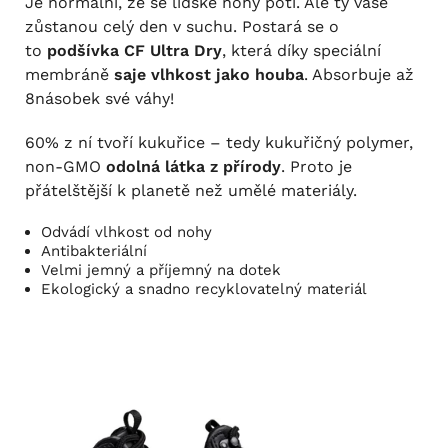
Je normální, že se lidské nohy potí. Ale ty vaše
zůstanou celý den v suchu. Postará se o
to
podšívka CF Ultra Dry
, která díky speciální
membráně
saje vlhkost jako houba
. Absorbuje až
8násobek své váhy!
60% z ní tvoří kukuřice – tedy kukuřičný polymer,
non-GMO
odolná látka z přírody
. Proto je
přátelštější k planetě než umělé materiály.
Odvádí vlhkost od nohy
Antibakteriální
Velmi jemný a příjemný na dotek
Ekologický a snadno recyklovatelný materiál