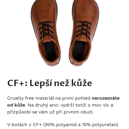
CF+: Lepší než kůže
Cruelty free materiál na první pohled
nerozeznáte
od kůže
. Na druhý ano: vydrží totiž o moc víc a
přizpůsobí se vám už při prvním obutí.
V botách z CF+ (90% polyamid a 10% polyuretan)