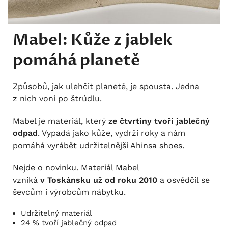
Mabel: Kůže z jablek
pomáhá planetě
Způsobů, jak ulehčit planetě, je spousta. Jedna
z nich voní po štrúdlu.
Mabel je materiál, který
ze čtvrtiny tvoří jablečný
odpad
. Vypadá jako kůže, vydrží roky a nám
pomáhá vyrábět udržitelnější Ahinsa shoes.
Nejde o novinku. Materiál Mabel
vzniká
v Toskánsku už od roku 2010
a osvědčil se
ševcům i výrobcům nábytku.
Udržitelný materiál
24 % tvoří jablečný odpad