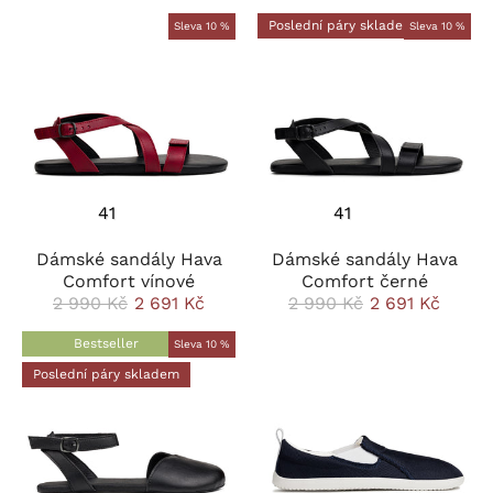
Poslední páry skladem
Sleva 10 %
Sleva 10 %
41
41
Dámské sandály Hava
Dámské sandály Hava
Comfort vínové
Comfort černé
2 990 Kč
2 691 Kč
2 990 Kč
2 691 Kč
Bestseller
Sleva 10 %
Poslední páry skladem