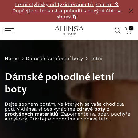
Letní stylovky od fyzioterapeutů jsou tu! 🌼
Přeskočit
Dopřejte si lehkost a pohodlí s novými Ahinsa
na
shoes 👣
obsah
0
Home
Dámské komfortní boty
letní
Dámské pohodlné letní
boty
Dejte sbohem botám, ve kterých se vaše chodidla
potí. V Ahinsa shoes vyrábíme
zdravé boty z
prodyšných materiálů
. Zapomeňte na odér, puchýře
a mykózy. Přivítejte pohodlné a voňavé léto.