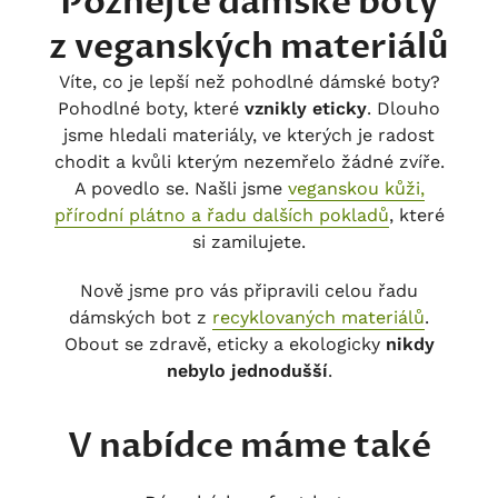
Poznejte dámské boty
z veganských materiálů
Víte, co je lepší než pohodlné dámské boty?
Pohodlné boty, které
vznikly eticky
. Dlouho
jsme hledali materiály, ve kterých je radost
chodit a kvůli kterým nezemřelo žádné zvíře.
A povedlo se. Našli jsme
veganskou kůži,
přírodní plátno a řadu dalších pokladů
, které
si zamilujete.
Nově jsme pro vás připravili celou řadu
dámských bot z
recyklovaných materiálů
.
Obout se zdravě, eticky a ekologicky
nikdy
nebylo jednodušší
.
V nabídce máme také