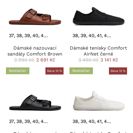
37
38
39
40
41
42
43
44
38
39
40
41
42
43
44
Dámské nazouvací
Dámské tenisky Comfort
sandály Comfort Brown
AirNet černé
2 990 Kč
2 691 Kč
3 490 Kč
3 141 Kč
Bestseller
Bestseller
Sleva 10 %
Sleva 10 %
37
38
39
40
41
42
43
44
38
39
40
41
42
43
44