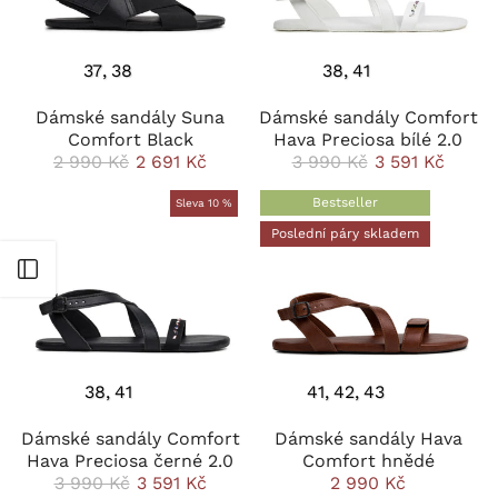
37
38
38
41
Dámské sandály Suna
Dámské sandály Comfort
Comfort Black
Hava Preciosa bílé 2.0
2 990 Kč
2 691 Kč
3 990 Kč
3 591 Kč
Bestseller
Sleva 10 %
Poslední páry skladem
Otevřít postranní panel
38
41
41
42
43
Dámské sandály Comfort
Dámské sandály Hava
Hava Preciosa černé 2.0
Comfort hnědé
3 990 Kč
3 591 Kč
2 990 Kč