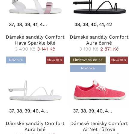
37
38
39
41
42
43
38
39
40
41
42
Dámské sandály Comfort
Dámské sandály Comfort
Hava Sparkle bílé
Aura černé
3 490 Kč
3 141 Kč
3 190 Kč
2 871 Kč
Novinka
Limitovaná edice
Sleva 10 %
Sleva 10 %
Novinka
37
38
39
40
41
42
43
37
38
39
40
41
42
Dámské sandály Comfort
Dámské tenisky Comfort
Aura bílé
AirNet růžové