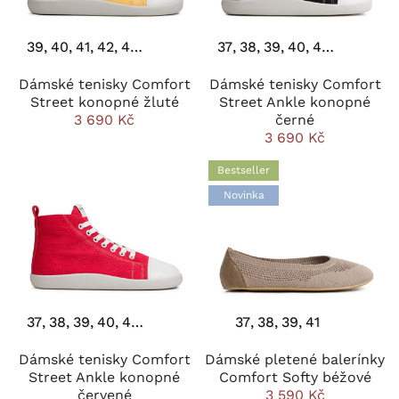
39
40
41
42
43
44
37
38
39
40
41
42
43
4
Dámské tenisky Comfort
Dámské tenisky Comfort
Street konopné žluté
Street Ankle konopné
3 690 Kč
černé
3 690 Kč
Bestseller
Novinka
37
38
39
40
41
42
43
44
37
38
39
41
Dámské tenisky Comfort
Dámské pletené balerínky
Street Ankle konopné
Comfort Softy béžové
červené
3 590 Kč