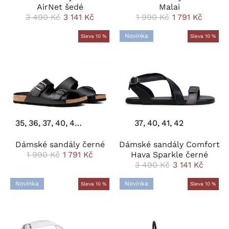
AirNet šedé
Malai
3 490 Kč
3 141 Kč
1 990 Kč
1 791 Kč
Novinka
Sleva 10 %
Sleva 10 %
35
36
37
40
41
42
43
37
40
41
42
Dámské sandály černé
Dámské sandály Comfort
1 990 Kč
1 791 Kč
Hava Sparkle černé
3 490 Kč
3 141 Kč
Novinka
Novinka
Sleva 10 %
Sleva 10 %