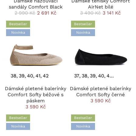
Dámské nazouvací
Dámské tenisky Comfort
sandály Comfort Black
AirNet bílé
2 990 Kč
2 691 Kč
3 490 Kč
3 141 Kč
Bestseller
Bestseller
Novinka
Novinka
38
39
40
41
42
37
38
39
40
41
42
Dámské pletené balerínky
Dámské pletené balerínky
Comfort Softy béžové s
Comfort Softy černé
páskem
3 590 Kč
3 590 Kč
Bestseller
Bestseller
Novinka
Novinka