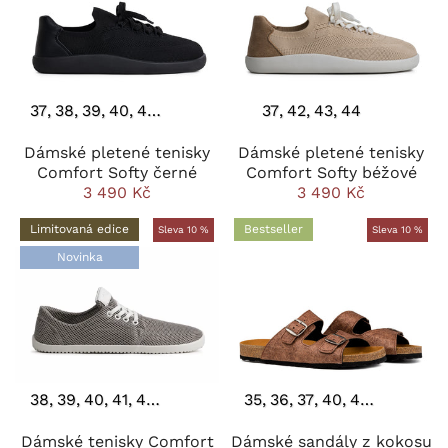
37
38
39
40
41
42
43
44
37
42
43
44
Dámské pletené tenisky
Dámské pletené tenisky
Comfort Softy černé
Comfort Softy béžové
3 490 Kč
3 490 Kč
Limitovaná edice
Bestseller
Sleva 10 %
Sleva 10 %
Novinka
38
39
40
41
42
43
35
36
37
40
41
42
43
44
Dámské tenisky Comfort
Dámské sandály z kokosu