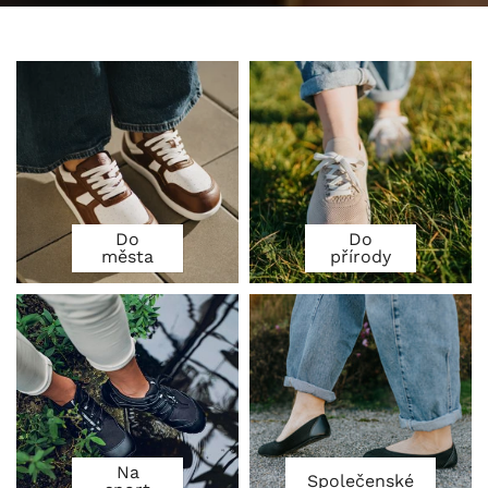
Do
Do
města
přírody
Na
Společenské