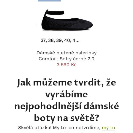
37
38
39
40
41
42
Dámské pletené balerínky
Comfort Softy černé 2.0
3 590 Kč
Jak můžeme tvrdit, že
vyrábíme
nejpohodlnější dámské
boty na světě?
Skvělá otázka! My to jen netvrdíme,
my to