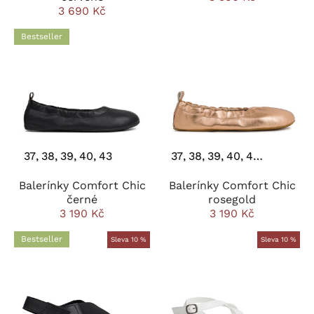
3 690 Kč
Bestseller
37
38
39
40
43
37
38
39
40
41
42
43
Balerínky Comfort Chic
Balerínky Comfort Chic
černé
rosegold
3 190 Kč
3 190 Kč
Bestseller
Sleva 10 %
Sleva 10 %