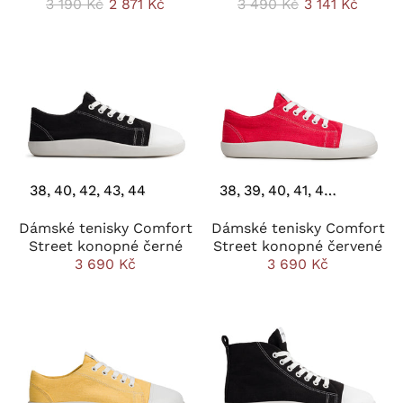
3 190 Kč
2 871 Kč
3 490 Kč
3 141 Kč
38
40
42
43
44
38
39
40
41
42
43
44
Dámské tenisky Comfort
Dámské tenisky Comfort
Street konopné černé
Street konopné červené
3 690 Kč
3 690 Kč