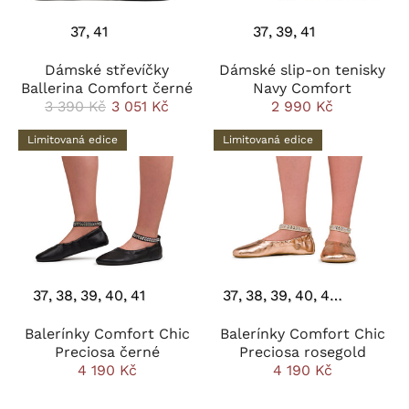
37
41
37
39
41
Dámské střevíčky
Dámské slip-on tenisky
Ballerina Comfort černé
Navy Comfort
3 390 Kč
3 051 Kč
2 990 Kč
Limitovaná edice
Limitovaná edice
37
38
39
40
41
37
38
39
40
41
42
43
Balerínky Comfort Chic
Balerínky Comfort Chic
Preciosa černé
Preciosa rosegold
4 190 Kč
4 190 Kč