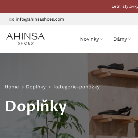
Přeskočit
Letní stylovk
na
obsah
info@ahinsashoes.com
Novinky
Dámy
Home
Doplňky
kategorie-ponožky
Doplňky