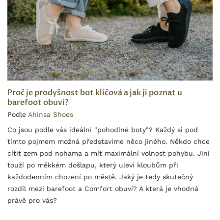
Proč je prodyšnost bot klíčová a jak ji poznat u
barefoot obuvi?
Podle
Ahinsa Shoes
Co jsou podle vás ideální "pohodlné boty"? Každý si pod
tímto pojmem možná představíme něco jiného. Někdo chce
cítit zem pod nohama a mít maximální volnost pohybu. Jiní
touží po měkkém došlapu, který uleví kloubům při
každodenním chození po městě. Jaký je tedy skutečný
rozdíl mezi barefoot a Comfort obuví? A která je vhodná
právě pro vás?