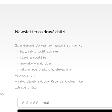
Newsletter o zdravé chůzi
2x měsíčně do vaší e-mailové schránky
→ tipy, jak chodit zdravě
→ výzvy a soutěže
→ novinky v nabídce
→ informace o akcích, slevách a
výprodejích
+ jako dárek e-book Krok za krokem ke
zdravé chůzi
áce