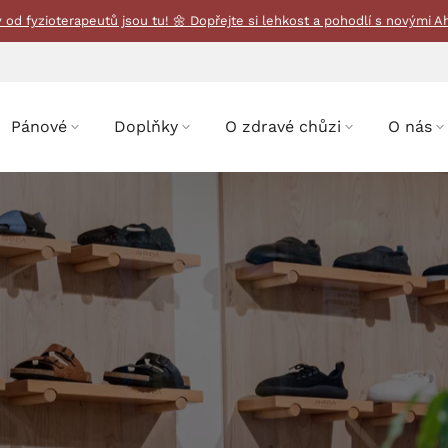
y od fyzioterapeutů jsou tu! 🌼 Dopřejte si lehkost a pohodlí s novými A
Pánové
Doplňky
O zdravé chůzi
O nás