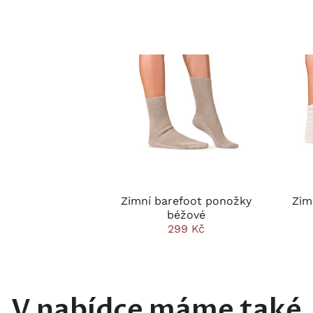
Zimní barefoot ponožky
Zim
béžové
299 Kč
V nabídce máme také