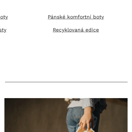
oty
Pánské komfortní boty
sty
Recyklovaná edice
i