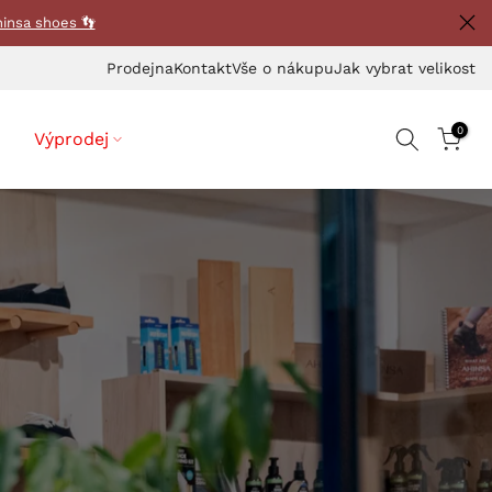
hinsa shoes 👣
Prodejna
Kontakt
Vše o nákupu
Jak vybrat velikost
0
Výprodej