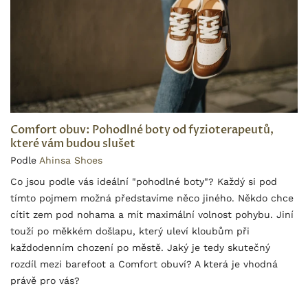
Comfort obuv: Pohodlné boty od fyzioterapeutů,
které vám budou slušet
Podle
Ahinsa Shoes
Co jsou podle vás ideální "pohodlné boty"? Každý si pod
tímto pojmem možná představíme něco jiného. Někdo chce
cítit zem pod nohama a mít maximální volnost pohybu. Jiní
touží po měkkém došlapu, který uleví kloubům při
každodenním chození po městě. Jaký je tedy skutečný
rozdíl mezi barefoot a Comfort obuví? A která je vhodná
právě pro vás?