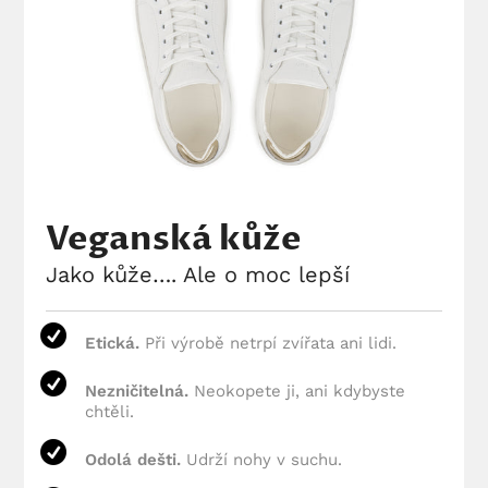
Veganská kůže
Jako kůže…. Ale o moc lepší
Etická.
Při výrobě netrpí zvířata ani lidi.
Nezničitelná.
Neokopete ji, ani kdybyste
chtěli.
Odolá dešti.
Udrží nohy v suchu.