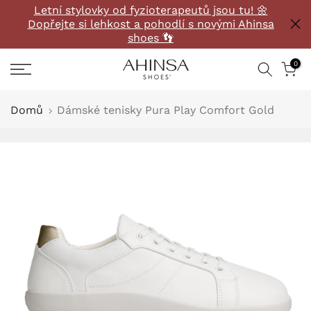
Letní stylovky od fyzioterapeutů jsou tu! 🌼
Přeskočit
Dopřejte si lehkost a pohodlí s novými Ahinsa
na
shoes 👣
obsah
0
Domů
Dámské tenisky Pura Play Comfort Gold