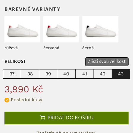
BAREVNÉ VARIANTY
růžová
červená
černá
VELIKOST
Zjisti svou velikost
37
38
39
40
41
42
43
3,990 Kč
Poslední kusy
PŘIDAT DO KOŠÍKU