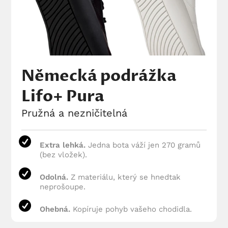
Německá podrážka
Lifo+ Pura
Pružná a nezničitelná
Extra lehká.
Jedna bota váží jen 270 gramů
(bez vložek).
Odolná.
Z materiálu, který se hnedtak
neprošoupe.
Ohebná.
Kopíruje pohyb vašeho chodidla.