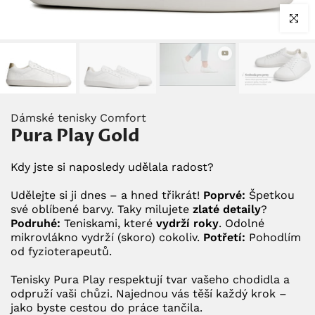
Klikněte
Dámské tenisky Comfort
Pura Play Gold
Kdy jste si naposledy udělala radost?
Udělejte si ji dnes – a hned třikrát!
Poprvé:
Špetkou
své oblíbené barvy. Taky milujete
zlaté detaily
?
Podruhé:
Teniskami, které
vydrží roky
. Odolné
mikrovlákno vydrží (skoro) cokoliv.
Potřetí:
Pohodlím
od fyzioterapeutů.
Tenisky Pura Play respektují tvar vašeho chodidla a
odpruží vaši chůzi. Najednou vás těší každý krok –
jako byste cestou do práce tančila.