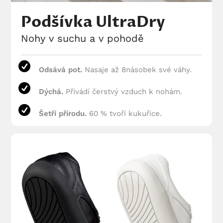
Podšívka UltraDry
Nohy v suchu a v pohodě
Odsává pot.
Nasaje až 8násobek své váhy.
Dýchá.
Přivádí čerstvý vzduch k nohám.
Šetří přírodu.
60 % tvoří kukuřice.