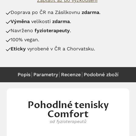
Zaplatit až po vyzkoušení
Doprava po ČR na Zásilkovnu
zdarma
.
Výměna
velikosti
zdarma
.
Navrženo
fyzioterapeuty
.
100% vegan.
Eticky
vyrobené v ČR a Chorvatsku.
Popis
Parametry
Recenze
Podobné zboží
Pohodlné tenisky
Comfort
od fyzioterapeutů