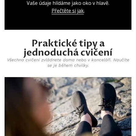
Vaše údaje hlídáme jako oko v hlavě.
Přečtěte si jak
.
Praktické tipy a
jednoduchá cvičení
Všechna cvičení zvládnete doma nebo v kanceláři. Naučíte
se je během chvilky.