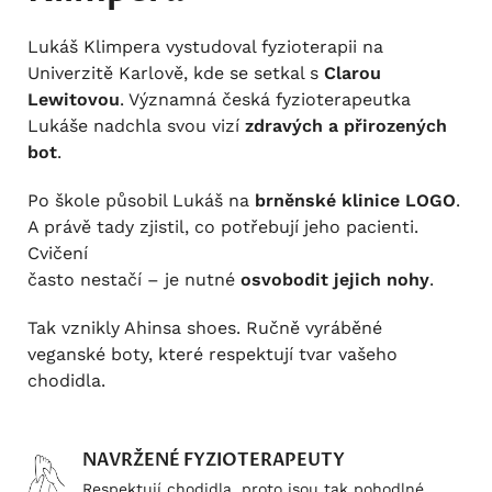
Lukáš Klimpera vystudoval fyzioterapii na
Univerzitě Karlově, kde se setkal s
Clarou
Lewitovou
. Významná česká fyzioterapeutka
Lukáše nadchla svou vizí
zdravých a přirozených
bot
.
Po škole působil Lukáš na
brněnské klinice LOGO
.
A právě tady zjistil, co potřebují jeho pacienti.
Cvičení
často nestačí – je nutné
osvobodit jejich nohy
.
Tak vznikly Ahinsa shoes. Ručně vyráběné
veganské boty, které respektují tvar vašeho
chodidla.
NAVRŽENÉ FYZIOTERAPEUTY
Respektují chodidla, proto jsou tak pohodlné.