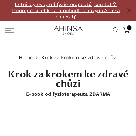
Letní stylovky od fyzioterapeutů jsou tu! 🌼
Přeskočit
Dopřejte si lehkost a pohodlí s novými Ahinsa
na
shoes 👣
obsah
0
Home
Krok za krokem ke zdravé chůzi
Krok za krokem ke zdravé
chůzi
E-book od fyzioterapeuta ZDARMA