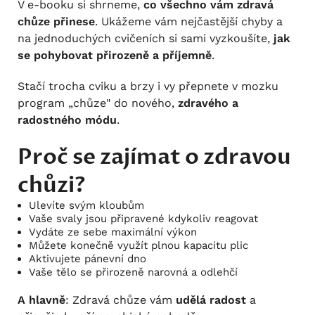
V e-booku si shrneme,
co všechno vám zdravá
chůze přinese
. Ukážeme vám nejčastější chyby a
na jednoduchých cvičeních si sami vyzkoušíte,
jak
se pohybovat přirozeně a příjemně
.
Stačí trocha cviku a brzy i vy přepnete v mozku
program „chůze" do nového,
zdravého a
radostného módu
.
Proč se zajímat o zdravou
chůzi?
Ulevíte svým kloubům
Vaše svaly jsou připravené kdykoliv reagovat
Vydáte ze sebe maximální výkon
Můžete konečně využít plnou kapacitu plic
Aktivujete pánevní dno
Vaše tělo se přirozeně narovná a odlehčí
A hlavně
: Zdravá chůze vám
udělá radost
a