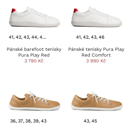
41
42
43
44
45
46
41
42
43
46
Pánské barefoot tenisky
Pánské tenisky Pura Play
Pura Play Red
Red Comfort
3 790 Kč
3 990 Kč
36
37
38
39
43
43
45