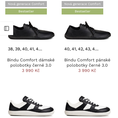
Nová generace Comfort
Nová generace Comfort
Bestseller
Bestseller
Otevřít postranní panel
38
39
40
41
42
43
44
40
41
42
43
44
45
46
Bindu Comfort dámské
Bindu Comfort pánské
polobotky černé 3.0
polobotky černé 3.0
3 990 Kč
3 990 Kč