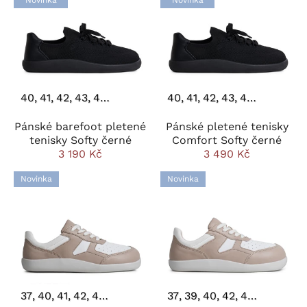
Novinka
Novinka
40
41
42
43
44
45
40
41
42
43
44
45
46
Pánské barefoot pletené
Pánské pletené tenisky
tenisky Softy černé
Comfort Softy černé
3 190 Kč
3 490 Kč
Novinka
Novinka
37
40
41
42
43
44
37
39
40
42
43
44