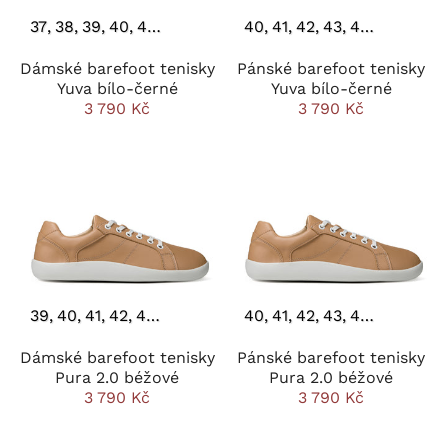
37
38
39
40
41
42
43
44
40
41
42
43
44
45
46
Dámské barefoot tenisky
Pánské barefoot tenisky
Yuva bílo-černé
Yuva bílo-černé
3 790 Kč
3 790 Kč
39
40
41
42
43
44
40
41
42
43
44
45
46
Dámské barefoot tenisky
Pánské barefoot tenisky
Pura 2.0 béžové
Pura 2.0 béžové
3 790 Kč
3 790 Kč