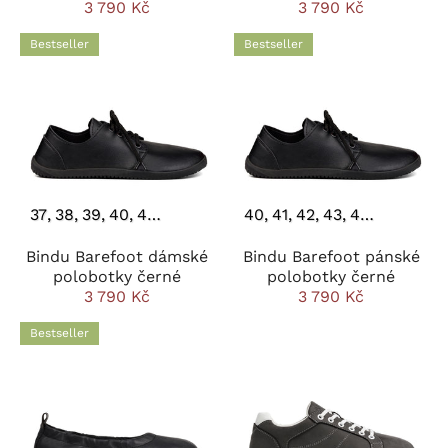
3 790 Kč
3 790 Kč
Bestseller
Bestseller
37
38
39
40
41
42
43
44
40
41
42
43
44
45
46
Bindu Barefoot dámské
Bindu Barefoot pánské
polobotky černé
polobotky černé
3 790 Kč
3 790 Kč
Bestseller