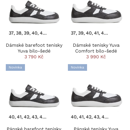
37
38
39
40
41
42
43
44
37
39
40
41
42
43
44
Dámské barefoot tenisky
Dámské tenisky Yuva
Yuva bílo-šedé
Comfort bílo-šedé
3 790 Kč
3 990 Kč
Novinka
Novinka
40
41
42
43
44
45
46
40
41
42
43
44
45
46
Pánské barefoot tenisky
Pánské tenisky Yuva