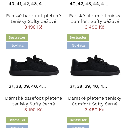
40
41
42
43
44
45
46
40
42
43
44
45
46
Pánské barefoot pletené
Pánské pletené tenisky
tenisky Softy béžové
Comfort Softy béžové
3 190 Kč
3 490 Kč
Bestseller
Bestseller
Novinka
Novinka
37
38
39
40
41
42
43
44
37
38
39
40
41
42
43
4
Dámské barefoot pletené
Dámské pletené tenisky
tenisky Softy černé
Comfort Softy černé
3 190 Kč
3 490 Kč
Bestseller
Bestseller