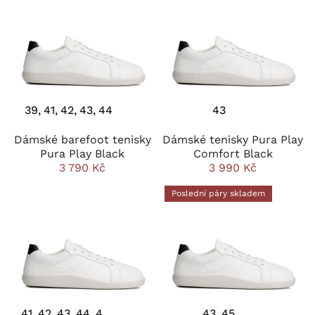
39
41
42
43
44
43
Dámské barefoot tenisky
Dámské tenisky Pura Play
Pura Play Black
Comfort Black
3 790 Kč
3 990 Kč
Poslední páry skladem
41
42
43
44
45
46
43
45