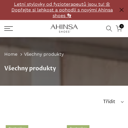
Letní stylovky od fyzioterapeutů jsou tu! 🌼
Přeskočit
Dopřejte si lehkost a pohodlí s novými Ahinsa
na
shoes 👣
obsah
0
Home
Všechny produkty
Všechny produkty
Třídit