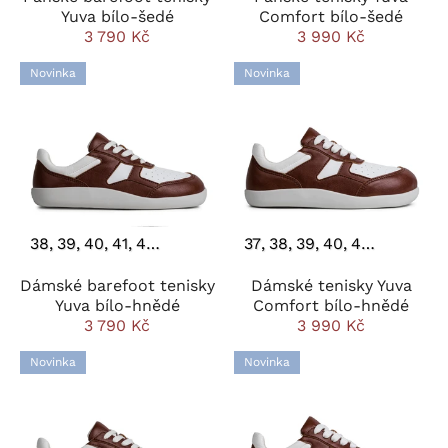
Yuva bílo-šedé
Comfort bílo-šedé
3 790 Kč
3 990 Kč
Novinka
Novinka
38
39
40
41
42
43
44
37
38
39
40
41
42
43
4
Dámské barefoot tenisky
Dámské tenisky Yuva
Yuva bílo-hnědé
Comfort bílo-hnědé
3 790 Kč
3 990 Kč
Novinka
Novinka