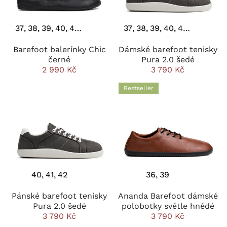
37
38
39
40
42
43
44
37
38
39
40
41
42
Barefoot balerínky Chic
Dámské barefoot tenisky
černé
Pura 2.0 šedé
2 990 Kč
3 790 Kč
Bestseller
40
41
42
36
39
Pánské barefoot tenisky
Ananda Barefoot dámské
Pura 2.0 šedé
polobotky světle hnědé
3 790 Kč
3 790 Kč