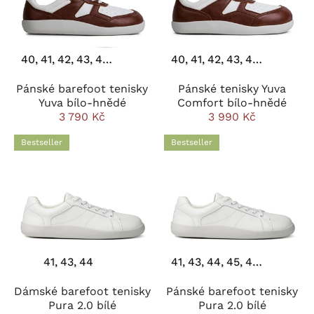
40
41
42
43
44
45
46
40
41
42
43
44
45
46
Pánské barefoot tenisky
Pánské tenisky Yuva
Yuva bílo-hnědé
Comfort bílo-hnědé
3 790 Kč
3 990 Kč
Bestseller
Bestseller
41
43
44
41
43
44
45
46
47
Dámské barefoot tenisky
Pánské barefoot tenisky
Pura 2.0 bílé
Pura 2.0 bílé