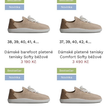
Bestseller
Bestseller
Novinka
Novinka
38
39
40
41
42
43
44
37
39
40
42
43
44
Dámské barefoot pletené
Dámské pletené tenisky
tenisky Softy béžové
Comfort Softy béžové
3 190 Kč
3 490 Kč
Bestseller
Bestseller
Novinka
Novinka